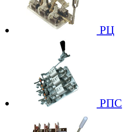
РЦ
РПС