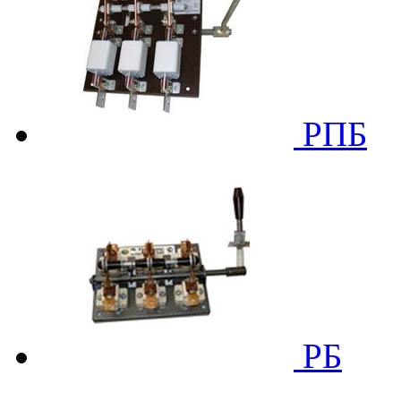
РПБ
РБ