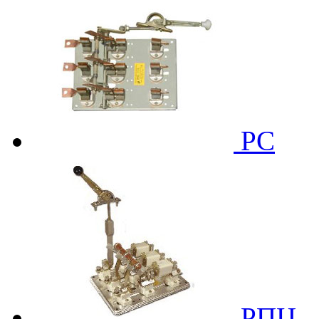
РС
РПЦ