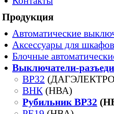
Контакты
Продукция
Автоматические выклю
Аксессуары для шкафов
Блочные автоматически
Выключатели-разъеди
ВР32
(ДАГЭЛЕКТР
ВНК
(НВА)
Рубильник ВР32
(Н
РЕ19
(НВА)