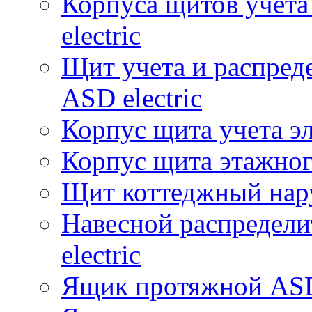
Корпуса щитов учет
electric
Щит учета и распре
ASD electric
Корпус щита учета э
Корпус щита этажного
Щит коттеджный нар
Навесной распредел
electric
Ящик протяжной ASD 