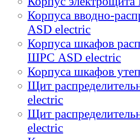
Корпус электрощита 
Корпуса вводно-расп
ASD electric
Корпуса шкафов рас
ШРС ASD electric
Корпуса шкафов уте
Щит распределитель
electric
Щит распределитель
electric