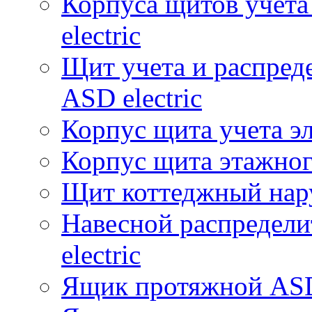
Корпуса щитов учет
electric
Щит учета и распре
ASD electric
Корпус щита учета э
Корпус щита этажного
Щит коттеджный нар
Навесной распредел
electric
Ящик протяжной ASD 