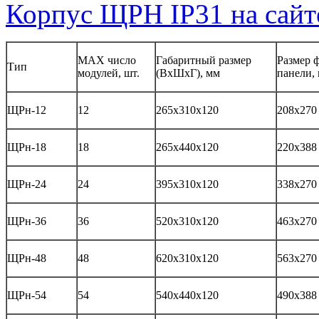
Корпус ЩРН IP31 на сайт
MAX число
Габаритный размер
Размер 
Тип
модулей, шт.
(ВхШхГ), мм
панели,
ЩРн-12
12
265х310х120
208х270
ЩРн-18
18
265х440х120
220х388
ЩРн-24
24
395х310х120
338х270
ЩРн-36
36
520х310х120
463х270
ЩРн-48
48
620х310х120
563х270
ЩРн-54
54
540х440х120
490х388