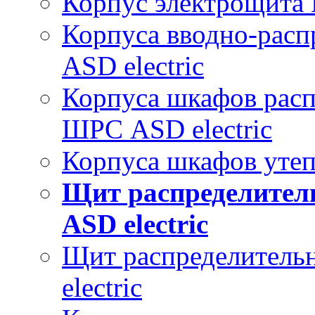
Корпус электрощита 
Корпуса вводно-расп
ASD electric
Корпуса шкафов рас
ШРС ASD electric
Корпуса шкафов уте
Щит распределител
ASD electric
Щит распределитель
electric