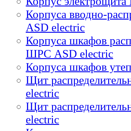
Корпус электрощита 
Корпуса вводно-расп
ASD electric
Корпуса шкафов рас
ШРС ASD electric
Корпуса шкафов уте
Щит распределитель
electric
Щит распределитель
electric