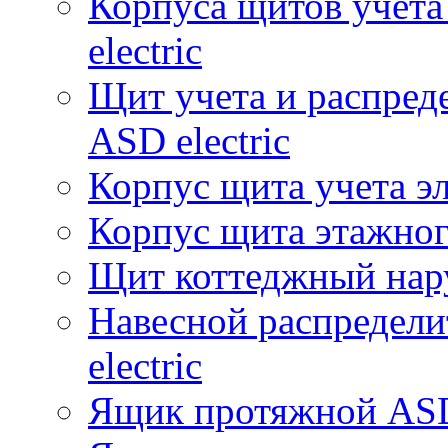
Корпуса щитов учет
electric
Щит учета и распре
ASD electric
Корпус щита учета э
Корпус щита этажного
Щит коттеджный нар
Навесной распредел
electric
Ящик протяжной ASD 