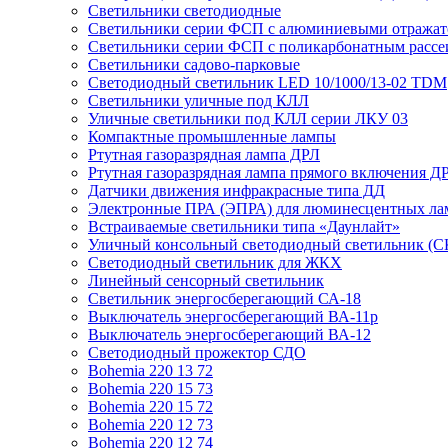
Светильники светодиодные
Светильники серии ФСП с алюминиевыми отражат
Светильники серии ФСП с поликарбонатным рассе
Светильники садово-парковые
Светодиодный светильник LED 10/1000/13-02 TDM
Светильники уличные под КЛЛ
Уличные светильники под КЛЛ серии ЛКУ 03
Компактные промышленные лампы
Ртутная газоразрядная лампа ДРЛ
Ртутная газоразрядная лампа прямого включения Д
Датчики движения инфракрасные типа ДД
Электронные ПРА (ЭПРА) для люминесцентных лам
Встраиваемые светильники типа «Даунлайт»
Уличный консольный светодиодный светильник (С
Светодиодный светильник для ЖКХ
Линейный сенсорный светильник
Светильник энергосберегающий СА-18
Выключатель энергосберегающий ВА-11р
Выключатель энергосберегающий ВА-12
Светодиодный прожектор СДО
Bohemia 220 13 72
Bohemia 220 15 73
Bohemia 220 15 72
Bohemia 220 12 73
Bohemia 220 12 74