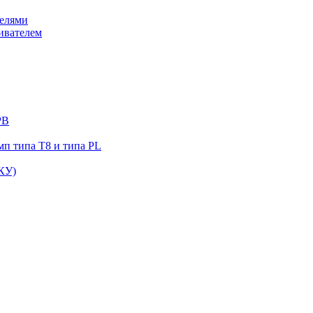
елями
ивателем
РВ
п типа Т8 и типа PL
КУ)