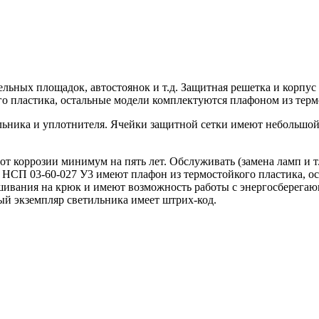
ельных площадок, автостоянок и т.д. Защитная решетка и корп
о пластика, остальные модели комплектуются плафоном из терм
ьника и уплотнителя. Ячейки защитной сетки имеют небольшой р
 коррозии минимум на пять лет. Обслуживать (замена ламп и т.д
 и НСП
03-60-027
У3 имеют плафон из термостойкого пластика, о
ешивания на крюк и имеют возможность работы с энергосберега
ый экземпляр светильника имеет штрих-код.