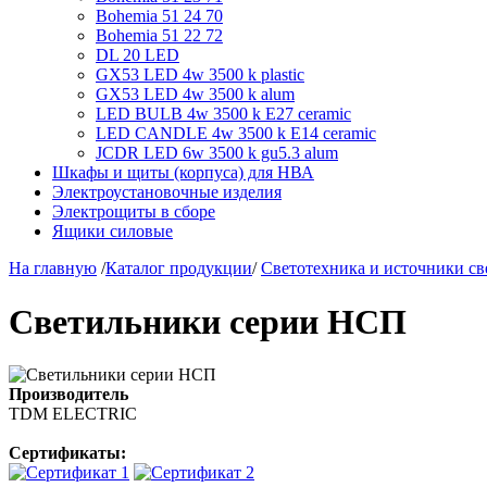
Bohemia 51 24 70
Bohemia 51 22 72
DL 20 LED
GX53 LED 4w 3500 k plastic
GX53 LED 4w 3500 k alum
LED BULB 4w 3500 k E27 ceramic
LED CANDLE 4w 3500 k E14 ceramic
JCDR LED 6w 3500 k gu5.3 alum
Шкафы и щиты (корпуса) для НВА
Электроустановочные изделия
Электрощиты в сборе
Ящики силовые
На главную
/
Каталог продукции
/
Светотехника и источники св
Светильники серии НСП
Производитель
TDM ЕLECTRIC
Сертификаты: