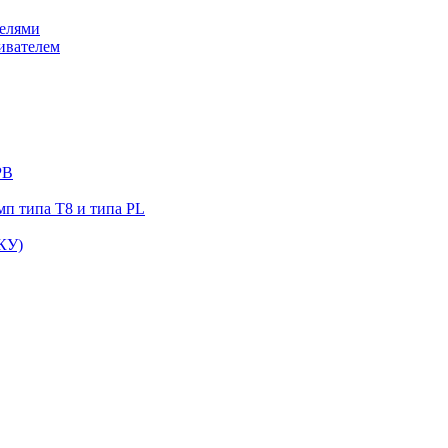
елями
ивателем
РВ
п типа Т8 и типа PL
КУ)