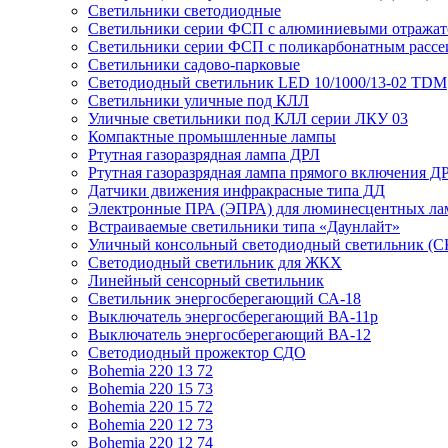
Светильники светодиодные
Светильники серии ФСП с алюминиевыми отражат
Светильники серии ФСП с поликарбонатным рассе
Светильники садово-парковые
Светодиодный светильник LED 10/1000/13-02 TDM
Светильники уличные под КЛЛ
Уличные светильники под КЛЛ серии ЛКУ 03
Компактные промышленные лампы
Ртутная газоразрядная лампа ДРЛ
Ртутная газоразрядная лампа прямого включения Д
Датчики движения инфракрасные типа ДД
Электронные ПРА (ЭПРА) для люминесцентных лам
Встраиваемые светильники типа «Даунлайт»
Уличный консольный светодиодный светильник (С
Светодиодный светильник для ЖКХ
Линейный сенсорный светильник
Светильник энергосберегающий СА-18
Выключатель энергосберегающий ВА-11р
Выключатель энергосберегающий ВА-12
Светодиодный прожектор СДО
Bohemia 220 13 72
Bohemia 220 15 73
Bohemia 220 15 72
Bohemia 220 12 73
Bohemia 220 12 74