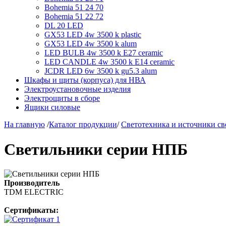
Bohemia 51 24 70
Bohemia 51 22 72
DL 20 LED
GX53 LED 4w 3500 k plastic
GX53 LED 4w 3500 k alum
LED BULB 4w 3500 k E27 ceramic
LED CANDLE 4w 3500 k E14 ceramic
JCDR LED 6w 3500 k gu5.3 alum
Шкафы и щиты (корпуса) для НВА
Электроустановочные изделия
Электрощиты в сборе
Ящики силовые
На главную
/
Каталог продукции
/
Светотехника и источники св
Светильники серии НПБ
Производитель
TDM ЕLECTRIC
Сертификаты: