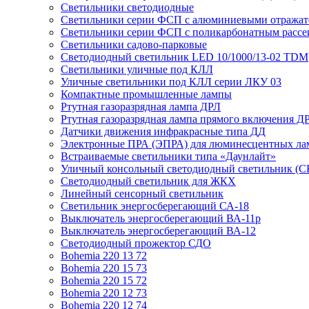
Светильники светодиодные
Светильники серии ФСП с алюминиевыми отражат
Светильники серии ФСП с поликарбонатным рассе
Светильники садово-парковые
Светодиодный светильник LED 10/1000/13-02 TDM
Светильники уличные под КЛЛ
Уличные светильники под КЛЛ серии ЛКУ 03
Компактные промышленные лампы
Ртутная газоразрядная лампа ДРЛ
Ртутная газоразрядная лампа прямого включения Д
Датчики движения инфракрасные типа ДД
Электронные ПРА (ЭПРА) для люминесцентных лам
Встраиваемые светильники типа «Даунлайт»
Уличный консольный светодиодный светильник (С
Светодиодный светильник для ЖКХ
Линейный сенсорный светильник
Светильник энергосберегающий СА-18
Выключатель энергосберегающий ВА-11р
Выключатель энергосберегающий ВА-12
Светодиодный прожектор СДО
Bohemia 220 13 72
Bohemia 220 15 73
Bohemia 220 15 72
Bohemia 220 12 73
Bohemia 220 12 74