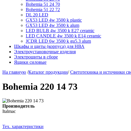
Bohemia 51 24 70
Bohemia 51 22 72
DL 20 LED
GX53 LED 4w 3500 k plastic
GX53 LED 4w 3500 k alum
LED BULB 4w 3500 k E27 ceramic
LED CANDLE 4w 3500 k E14 ceramic
JCDR LED 6w 3500 k gu5.3 alum
Шкафы и щиты (корпуса) для НВА
Электроустановочные изделия
Электрощиты в сборе
Ящики силовые
На главную
/
Каталог продукции
/
Светотехника и источники св
Bohemia 220 14 73
Производитель
Italmac
Тех. характеристики