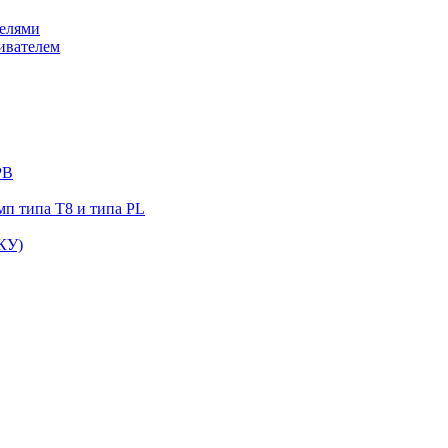
елями
ивателем
РВ
п типа Т8 и типа PL
КУ)