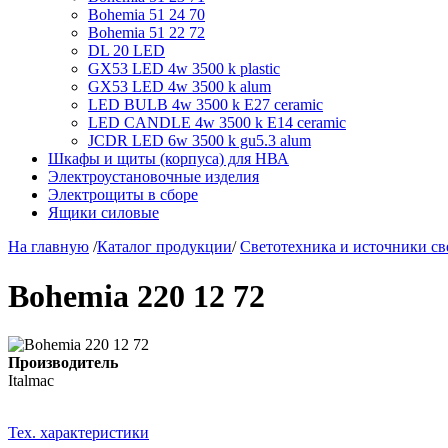
Bohemia 51 24 70
Bohemia 51 22 72
DL 20 LED
GX53 LED 4w 3500 k plastic
GX53 LED 4w 3500 k alum
LED BULB 4w 3500 k E27 ceramic
LED CANDLE 4w 3500 k E14 ceramic
JCDR LED 6w 3500 k gu5.3 alum
Шкафы и щиты (корпуса) для НВА
Электроустановочные изделия
Электрощиты в сборе
Ящики силовые
На главную
/
Каталог продукции
/
Светотехника и источники св
Bohemia 220 12 72
Производитель
Italmac
Тех. характеристики