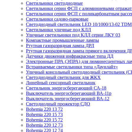
Светильники светодиодные
Светильники серии ФСП с алюминиевыми отражат
Светильники серии ФСП с поликарбонатным рассе
Светильники садово-парковые
Светодиодный светильник LED 10/1000/13-02 TDM
Светильники уличные под КЛЛ
Уличные светильники под КЛЛ серии ЛКУ 03
Компактные промышленные лампы
Ртутная газоразрядная лампа ДРЛ
Ртутная газоразрядная лампа прямого включения Д
Датчики движения инфракрасные типа ДД
Электронные ПРА (ЭПРА) для люминесцентных лам
Встраиваемые светильники типа «Даунлайт»
Уличный консольный светодиодный светильник (С
Светодиодный светильник для ЖКХ
Линейный сенсорный светильник
Светильник энергосберегающий СА-18
Выключатель энергосберегающий ВА-11р
Выключатель энергосберегающий ВА-12
Светодиодный прожектор СДО
Bohemia 220 13 72
Bohemia 220 15 73
Bohemia 220 15 72
Bohemia 220 12 73
Bohemia 220 12 74