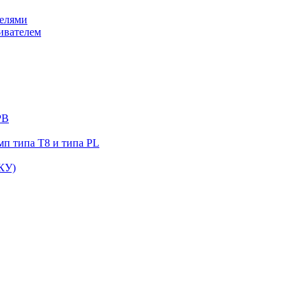
елями
ивателем
РВ
п типа Т8 и типа PL
КУ)