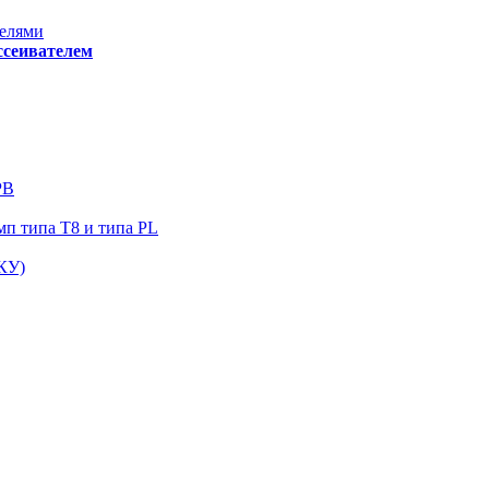
елями
ссеивателем
РВ
п типа Т8 и типа PL
КУ)