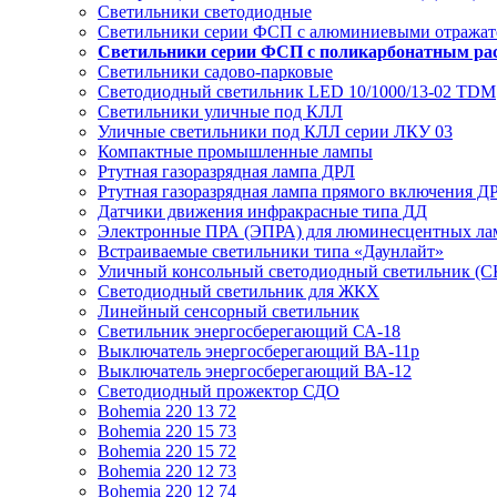
Светильники светодиодные
Светильники серии ФСП с алюминиевыми отражат
Светильники серии ФСП с поликарбонатным ра
Светильники садово-парковые
Светодиодный светильник LED 10/1000/13-02 TDM
Светильники уличные под КЛЛ
Уличные светильники под КЛЛ серии ЛКУ 03
Компактные промышленные лампы
Ртутная газоразрядная лампа ДРЛ
Ртутная газоразрядная лампа прямого включения Д
Датчики движения инфракрасные типа ДД
Электронные ПРА (ЭПРА) для люминесцентных лам
Встраиваемые светильники типа «Даунлайт»
Уличный консольный светодиодный светильник (С
Светодиодный светильник для ЖКХ
Линейный сенсорный светильник
Светильник энергосберегающий СА-18
Выключатель энергосберегающий ВА-11р
Выключатель энергосберегающий ВА-12
Светодиодный прожектор СДО
Bohemia 220 13 72
Bohemia 220 15 73
Bohemia 220 15 72
Bohemia 220 12 73
Bohemia 220 12 74