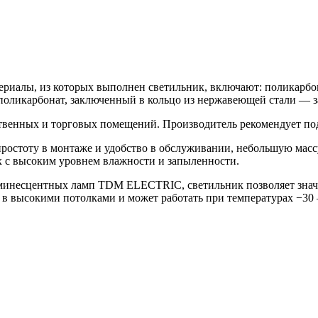
иалы, из которых выполнен светильник, включают: поликарбон
оликарбонат, заключенный в кольцо из нержавеющей стали — з
твенных и торговых помещений. Производитель рекомендует по
остоту в монтаже и удобство в обслуживании, небольшую массу
х с высоким уровнем влажности и запыленности.
инесцентных ламп TDM ELECTRIC, светильник позволяет значи
 в высокими потолками и может работать при температурах −30 