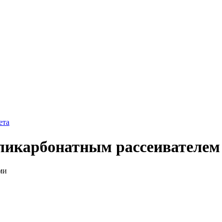
ета
ликарбонатным рассеивателем