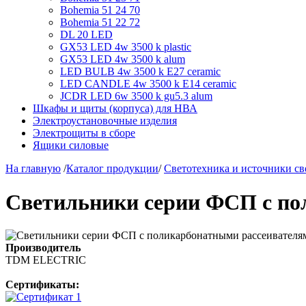
Bohemia 51 24 70
Bohemia 51 22 72
DL 20 LED
GX53 LED 4w 3500 k plastic
GX53 LED 4w 3500 k alum
LED BULB 4w 3500 k E27 ceramic
LED CANDLE 4w 3500 k E14 ceramic
JCDR LED 6w 3500 k gu5.3 alum
Шкафы и щиты (корпуса) для НВА
Электроустановочные изделия
Электрощиты в сборе
Ящики силовые
На главную
/
Каталог продукции
/
Светотехника и источники св
Светильники серии ФСП с по
Производитель
TDM ЕLECTRIC
Сертификаты: